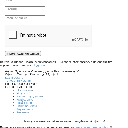
Нажав на кнопку "Проконсультироваться", Вы даете свое согласие на обработку
персональных данных.
Подробнее
Адрес: Тула, село Хрущево, улица Центральная д.40
Офис: г. Тула, ул. Клюева, д. 14, оф. 1.
Как проехать
+7 (910) 557-32-45
Пн-Чт С 8:00 ДО 17:00
Пт С 8:00 ДО 16:00
О компании
Услуги
Каталог продукции
Наш сервис
Прайс-лист
Наши объекты
Карта сайта
Контакты
Цены указанные на сайте не являются публичной офертой
Пользуясь нашим сайтом, вы соглашаетесь с тем, что
мы используем cookies
. 🍪