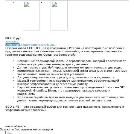
88 250
руб.
заказать
Описание
Характеристики
Отзывы
Газовый котел ECO LIFE, разработанный в Италии на платформе 5-го поколения,
предлагает множество инновационных решений для комфортного отопления и
горячего водоснабжения. Среди особенностей:
Встроенный трехходовой клапан с сервоприводом, который обеспечивает
гибкость в регулировке температуры и давления.
Датчик температуры бойлера для точного контроля температуры воды.
Компактные размеры — самый маленький котел BAXI (700 x 400 x 298 мм),
что позволяет экономить место при установке.
Латунная гидравлическая группа для долговечности и надежности.
Медный теплообменник с жаропрочным покрытием, обеспечивающий
высокую эффективность и долгосрочную работу.
Европейские комплектующие от известных производителей, таких как SIT,
Honeywell, Grundfos, Bitron, что гарантирует высокое качество и
надежность.
Устойчивость работы при низком входном давлении газа (от 5 мбар), что
делает котел подходящим для различных условий эксплуатации.
ECO LIFE — это идеальный выбор для тех, кто ищет надежность, компактность и
эффективность в отоплении.
наши объекты
Закажите бесплатную консультацию