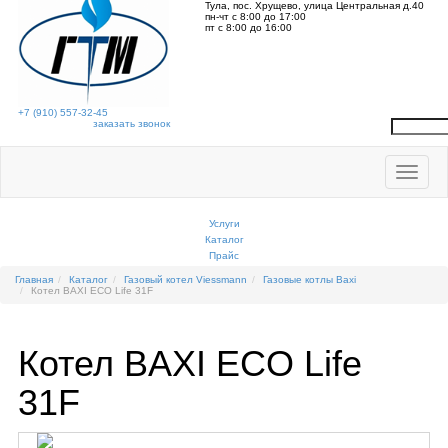
Тула, пос. Хрущево, улица Центральная д.40
пн-чт с 8:00 до 17:00
пт с 8:00 до 16:00
+7
(910) 557-32-45
заказать звонок
Открыть
навигац
Услуги
Каталог
Прайс
Главная
Каталог
Газовый котел Viessmann
Газовые котлы Baxi
Котел BAXI ECO Life 31F
Котел BAXI ECO Life
31F